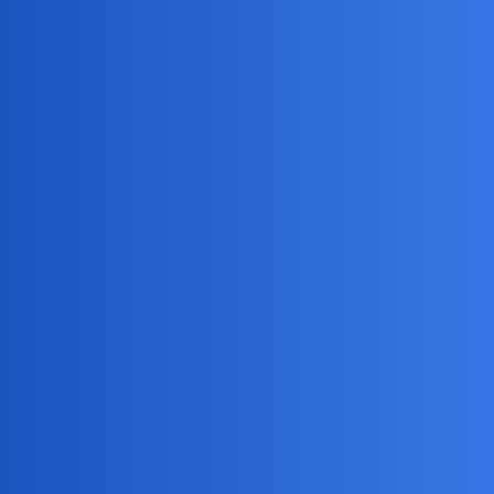
#UNTAG 官方社区
通过英文文件名快速定位文件夹——最近
频繁使用的小技巧
分享
文件管理
untag0
(hahasweet)
1
2024 年1 月 10 日 00:49
在一堆文件夹里有个 inbox 文件夹
之前都是
在目录里面手动划拉到这个文件位置
或者使用 LaunchBar
从外部定位
有一天，试着敲击了 i n b o 这几个键，直接就定位到 inbox 文件
夹了
非常神奇，非常爽