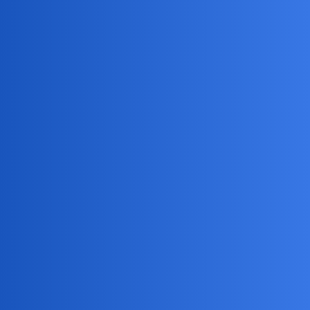
我很早就知道这个技巧，
但是忘了用，特别是在有很多文件夹的
时候，更忘了用
2 个赞
Minja
(Minja)
2
2024 年1 月 10 日 01:05