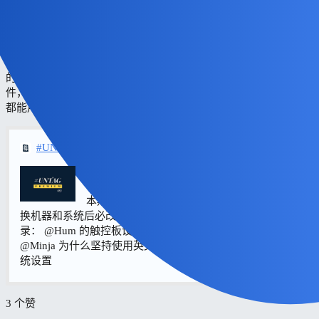
虽然很不幸，但确实：中文是赛博世界的二等公民，如果不是更
低等的话。
尽量使用英文，可以说是 UNTAG 的根基性认知了，我在最早期
的文章《为什么我坚持使用英文系统界面》中也谈过。不仅文
件，菜单栏项目、书签、系统设置界面等几乎任何地方多多少少
都能用上这个定位方法。
#UNTAG
UNTAG Premium 第三期
本期 Premium，#UNTAG 成员们分享了在更
换机器和系统后必改的系统设置及其原因。 本期内容目
录： @Hum 的触控板设置 @沨沄极客 的 Windows Setup
@Minja 为什么坚持使用英文系统界面 @文刀漢三 的必改系
统设置
3 个赞