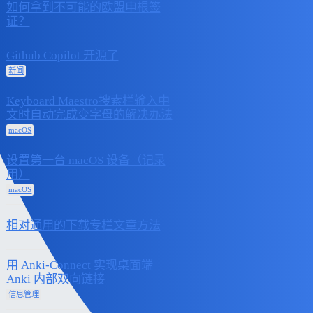
如何拿到不可能的欧盟申根签
2025 年5 月
2
证？
26 日
Github Copilot 开源了
2025 年5 月
0
20 日
新闻
Keyboard Maestro搜索栏输入中
2025 年5 月
文时自动完成变字母的解决办法
2
19 日
macOS
设置第一台 macOS 设备（记录
2025 年5 月
用）
3
18 日
macOS
2025 年5 月
相对通用的下载专栏文章方法
2
18 日
用 Anki-Connect 实现桌面端
2025 年4 月
Anki 内部双向链接
1
7 日
信息管理