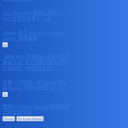
Tiny Tiny RSS 要停止服务了，
2025 年10 月
0
RSS 生态又变差了一点
14 日
Claude 这个 one short prompt
2025 年6 月
gallery 值得看看
0
27 日
AI
“避免 PDF 泄漏隐私/商业秘密的
2025 年6 月
最佳方法”关于这篇文章中提及
1
23 日
方法另外一种实现方式
分享一个包含一年 Cursor 和一
2025 年5 月
年 Notion 订阅的划算 Bundle
2
26 日
AI
使用Keyboard Maestro提取网页
2025 年5 月
上的全部文字
3
26 日
,
Chrome
Keyboard-Maestro