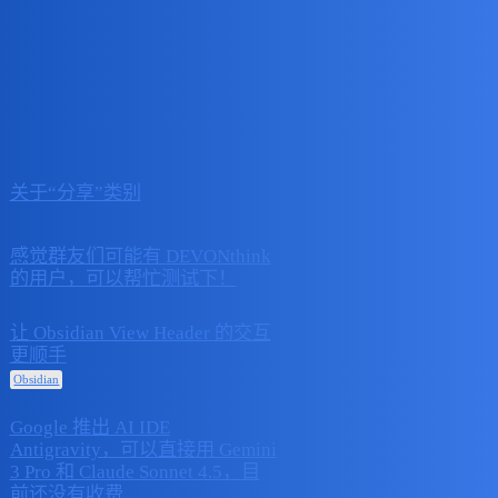
#UNTAG 官方社区
分享
话题
回复
活动
2023 年11 月
关于“分享”类别
0
29 日
感觉群友们可能有 DEVONthink
2026 年2 月
1
的用户，可以帮忙测试下！
16 日
让 Obsidian View Header 的交互
2025 年12 月
更顺手
0
6 日
Obsidian
Google 推出 AI IDE
Antigravity，可以直接用 Gemini
2025 年11 月
0
3 Pro 和 Claude Sonnet 4.5，目
19 日
前还没有收费