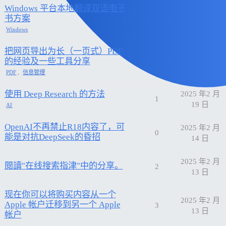
Windows 平台本地翻译双语电子
2025 年3 月
书方案
3
18 日
Windows
把网页导出为长（一页式）PDF
2025 年3 月
的经验及一些工具分享
0
9 日
,
PDF
信息管理
使用 Deep Research 的方法
2025 年2 月
1
19 日
AI
OpenAI不再禁止R18内容了，可
2025 年2 月
0
能是对抗DeepSeek的昏招
14 日
2025 年2 月
閱讀"在线搜索指津"中的分享。
2
13 日
现在你可以将购买内容从一个
2025 年2 月
Apple 帐户迁移到另一个 Apple
3
13 日
帐户