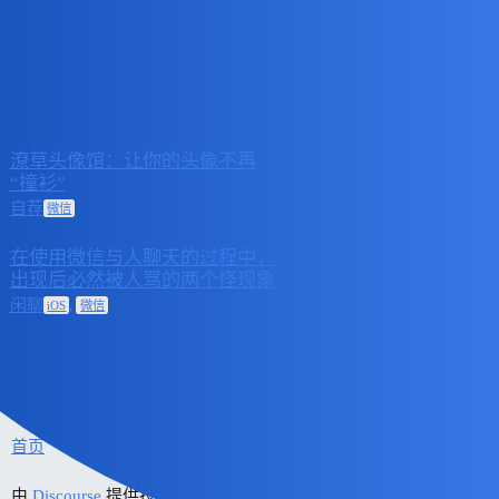
#UNTAG 官方社区
微信
话题
回复
活动
潦草头像馆：让你的头像不再
2025 年9 月
“撞衫”
0
8 日
自荐
微信
在使用微信与人聊天的过程中，
2024 年6 月
出现后必然被人骂的两个怪现象
4
28 日
,
闲聊
iOS
微信
首页
类别
常见问题解答/准则
由
Discourse
提供技术支持，启用 JavaScript 以获得最佳体验