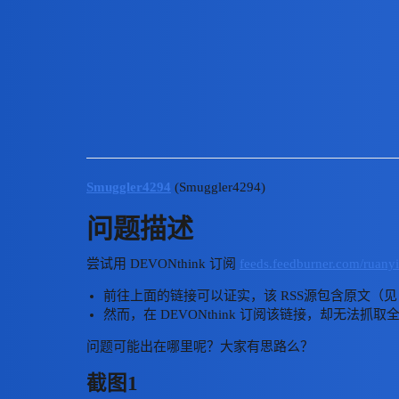
#UNTAG 官方社区
[已解决][求助] RSS 源包含全文
提问
DEVONthink
Smuggler4294
(Smuggler4294)
问题描述
尝试用 DEVONthink 订阅
feeds.feedburner.com/ruany
前往上面的链接可以证实，该 RSS源包含原文（见
然而，在 DEVONthink 订阅该链接，却无法抓取
问题可能出在哪里呢？大家有思路么？
截图1