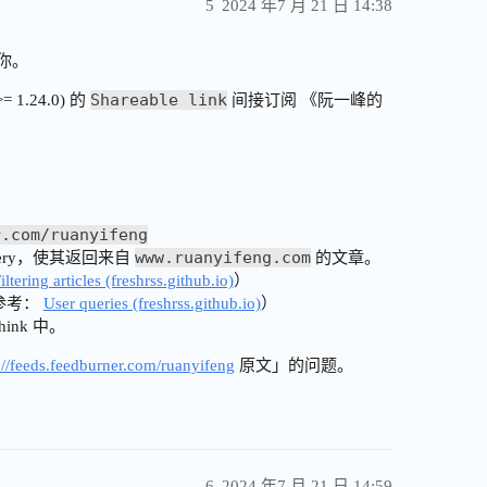
5
2024 年7 月 21 日 14:38
谢你。
Shareable link
1.24.0) 的
间接订阅 《阮一峰的
r.com/ruanyifeng
www.ruanyifeng.com
r query，使其返回来自
的文章。
iltering articles (freshrss.github.io)
）
参考：
User queries (freshrss.github.io)
）
ink 中。
://feeds.feedburner.com/ruanyifeng
原文」的问题。
6
2024 年7 月 21 日 14:59