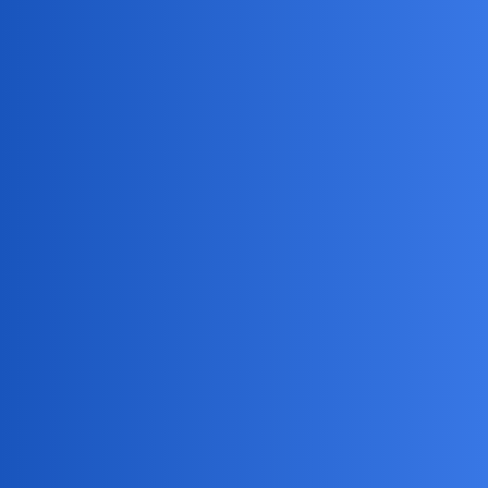
Minja
(Minja)
2
2024 年4 月 24 日 02:54
我没有两台电脑，所以无法回答这个问题……XD
aria
(aria)
3
2024 年4 月 24 日 03:23
啊，这…………
我是不是意外的点出了一个还未涉足的新领域
minja 加油，多台电脑的数据同步也是一个大有可为的话题～期待
(✧∀✧)
Minja
(Minja)
4
2024 年4 月 24 日 04:03