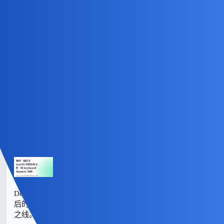
不，我在职业生涯内不会触及这一话题，因为以现在的保密义
务，我不可能让电脑离身……
Minja
(Minja)
5
2024 年4 月 24 日 04:09
尽管不是在多电脑的话题下，但我确实意识到了 DEVONthink
item link 的本地依赖性。我目前尽可能转向 Keyboard Maestro 或
Shortcuts 自制的文件链接，除了年数太久的一个法律数据库，我
已经不把其他文件夹 Index 到 DEVONthink 了。
#UNTAG
如何一键打开 macOS 中的任何文件（以
Keyboard Maestro 为例）
Deep Link 是文件管理中的高速公路，是继文件夹和标签之
后的第三维度，更是引导使用者走出数字迷宫的阿里阿德涅
之线。