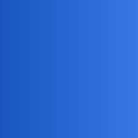
#UNTAG 官方社区
请教一个 DEVONthink 的同步问题
提问
,
DEVONthink
信息管理
aria
(aria)
1
2024 年4 月 24 日 02:06
对于 Indexed Folder 管理的数据，是用 DT sync 同步数据好还是
使用外部的网盘同步数据好？
我比较倾向于外部网盘同步数据，但是这样的话，文件的 item
link 在不同电脑上就会不一样，虽然这个问题也不大，但就是觉得
别扭。
想问下大家是使用的什么数据库同步方案。