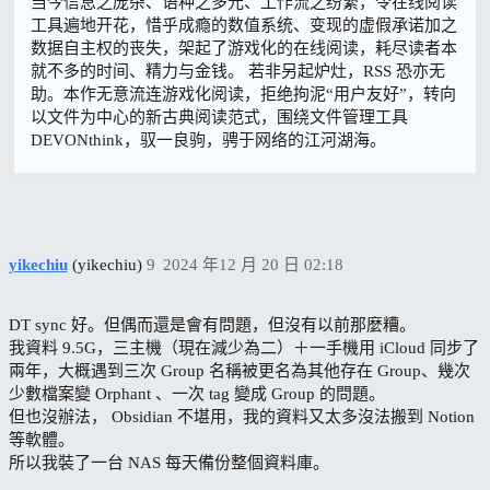
当今信息之庞杂、语种之多元、工作流之纷繁，令在线阅读
工具遍地开花，惜乎成瘾的数值系统、变现的虚假承诺加之
数据自主权的丧失，架起了游戏化的在线阅读，耗尽读者本
就不多的时间、精力与金钱。 若非另起炉灶，RSS 恐亦无
助。本作无意流连游戏化阅读，拒绝拘泥“用户友好”，转向
以文件为中心的新古典阅读范式，围绕文件管理工具
DEVONthink，驭一良驹，骋于网络的江河湖海。
yikechiu
(yikechiu)
9
2024 年12 月 20 日 02:18
DT sync 好。但偶而還是會有問題，但沒有以前那麼糟。
我資料 9.5G，三主機（現在減少為二）＋一手機用 iCloud 同步了
兩年，大概遇到三次 Group 名稱被更名為其他存在 Group、幾次
少數檔案變 Orphant 、一次 tag 變成 Group 的問題。
但也沒辦法， Obsidian 不堪用，我的資料又太多沒法搬到 Notion
等軟體。
所以我裝了一台 NAS 每天備份整個資料庫。